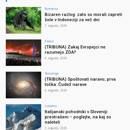
Rumeno
Bizaren razlog: zato so morali zapreti
šole v Indoneziji za več dni
7. avgusta, 2026
Fokus
(TRIBUNA) Zakaj Evropejci ne
razumejo ZDA?
6. avgusta, 2026
Slovenija
(TRIBUNA) Spoštovati naravo; prva
točka: Čudež narave
6. avgusta, 2026
Lokalno
Italijanski pohodniki v Sloveniji
prestrašeni – poglejte, na kaj so
naleteli
5. avgusta, 2026