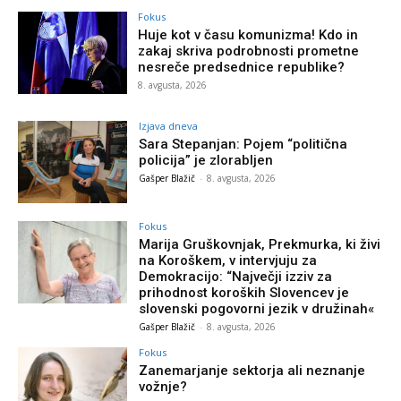
Fokus
Huje kot v času komunizma! Kdo in
zakaj skriva podrobnosti prometne
nesreče predsednice republike?
8. avgusta, 2026
Izjava dneva
Sara Stepanjan: Pojem “politična
policija” je zlorabljen
Gašper Blažič
-
8. avgusta, 2026
Fokus
Marija Gruškovnjak, Prekmurka, ki živi
na Koroškem, v intervjuju za
Demokracijo: “Največji izziv za
prihodnost koroških Slovencev je
slovenski pogovorni jezik v družinah«
Gašper Blažič
-
8. avgusta, 2026
Fokus
Zanemarjanje sektorja ali neznanje
vožnje?