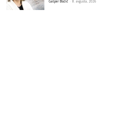
Gašper Blažič
-
8. avgusta, 2026