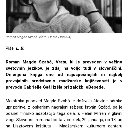
Roman Magde Szabó. (foto: Lisztov institut)
Piše:
L. B.
Roman Magde Szabó, Vrata, ki je preveden v večino
svetovnih jezikov, je zdaj na voljo tudi v slovenščini.
Omenjena knjiga ene od najuspešnejših in najbolj
prevajalnih predstavnic madžarske književnosti je v
prevodu Gabrielle Gaál izšla pri založbi eBesede.
Mojstrska pripoved Magde Szabó je doživela številne odrske
uprizoritve, z oskarjem nagrajeni režiser, István Szábó, pa je
posnel filmsko adaptacijo tega dela, s Helen Mirren v glavni
vlogi. Skrivnosti romana bosta v četrtek, 20. januarja, ob 18. uri
na Lisztovem inštitutu – Madžarskem kulturnem centeru