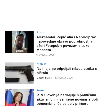
Fokus
Aleksandar Repić alias Nepridiprav
napoveduje objavo podrobnosti v
aferi Fotopub v povezavi z Luko
Mescem
6. avgusta, 2026
Kronika
Na hlajenje odpeljali mladoletnika s
pištolo
Gašper Blažič
-
6. avgusta, 2026
Fokus
RTV Slovenija nadaljuje s političnim
aktivizmom – za njene novinarje bolj
pomembno, če se bo v primeru