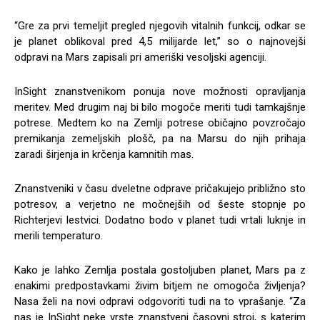
“Gre za prvi temeljit pregled njegovih vitalnih funkcij, odkar se
je planet oblikoval pred 4,5 milijarde let,” so o najnovejši
odpravi na Mars zapisali pri ameriški vesoljski agenciji.
InSight znanstvenikom ponuja nove možnosti opravljanja
meritev. Med drugim naj bi bilo mogoče meriti tudi tamkajšnje
potrese. Medtem ko na Zemlji potrese običajno povzročajo
premikanja zemeljskih plošč, pa na Marsu do njih prihaja
zaradi širjenja in krčenja kamnitih mas.
Znanstveniki v času dveletne odprave pričakujejo približno sto
potresov, a verjetno ne močnejših od šeste stopnje po
Richterjevi lestvici. Dodatno bodo v planet tudi vrtali luknje in
merili temperaturo.
Kako je lahko Zemlja postala gostoljuben planet, Mars pa z
enakimi predpostavkami živim bitjem ne omogoča življenja?
Nasa želi na novi odpravi odgovoriti tudi na to vprašanje. “Za
nas je InSight neke vrste znanstveni časovni stroj, s katerim