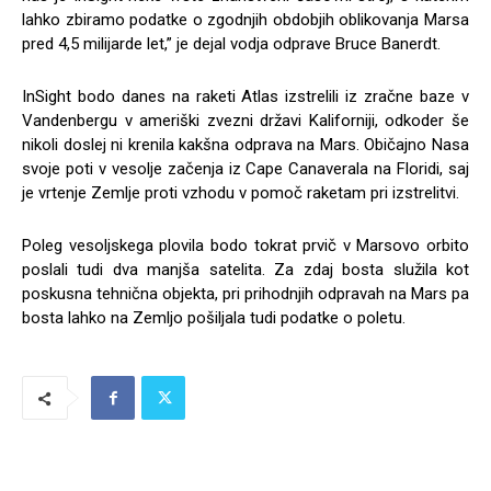
lahko zbiramo podatke o zgodnjih obdobjih oblikovanja Marsa
pred 4,5 milijarde let,” je dejal vodja odprave Bruce Banerdt.
InSight bodo danes na raketi Atlas izstrelili iz zračne baze v
Vandenbergu v ameriški zvezni državi Kaliforniji, odkoder še
nikoli doslej ni krenila kakšna odprava na Mars. Običajno Nasa
svoje poti v vesolje začenja iz Cape Canaverala na Floridi, saj
je vrtenje Zemlje proti vzhodu v pomoč raketam pri izstrelitvi.
Poleg vesoljskega plovila bodo tokrat prvič v Marsovo orbito
poslali tudi dva manjša satelita. Za zdaj bosta služila kot
poskusna tehnična objekta, pri prihodnjih odpravah na Mars pa
bosta lahko na Zemljo pošiljala tudi podatke o poletu.