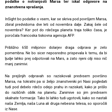
podatke o notranjosti Marsa ter iskal odgovore na
znanstvena vprašanja.
InSight bo podatke o vsem, kar se skriva pod površjem Marsa,
zbiral predvidoma dve leti od novembra dalje. Zakaj šele od
novembra? Ker pot do rdečega planeta traja toliko časa, je
poročala francoska tiskovna agencija AFP.
Približno 650 milijonov dolarjev draga odprava je zelo
pomembna. Ne bo sicer neposredno prispevala k temu, da bi
ljudje lahko prej odpotovali na Mars, a zato njeni cilji niso nič
manj zanimivi.
Na prejšnjih odpravah so raziskovali predvsem površino
Marsa, na tokratni pa si želijo znanstveniki pri Nasi pogledati
tudi pod debelo rdečo odejo prahu in raziskati, kako je prišlo
do različnih oblik na planetu. Zanimive so jim predvsem
skalnate formacije. Tako bi lahko tudi ugotovili, kako so nastali
naša Zemlja, naša Luna ali druga nebesna telesa, so sporočili
iz Nase.