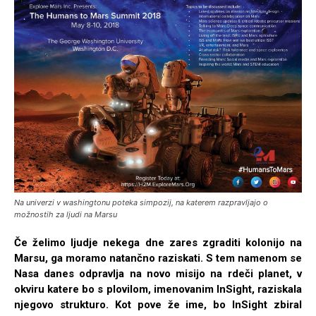
Na univerzi v washingtonu poteka simpozij, na katerem razpravljajo o
možnostih za ljudi na Marsu
Če želimo ljudje nekega dne zares zgraditi kolonijo na
Marsu, ga moramo natančno raziskati. S tem namenom se
Nasa danes odpravlja na novo misijo na rdeči planet, v
okviru katere bo s plovilom, imenovanim InSight, raziskala
njegovo strukturo. Kot pove že ime, bo InSight zbiral