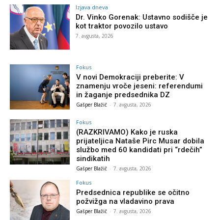
Izjava dneva
Dr. Vinko Gorenak: Ustavno sodišče je
kot traktor povozilo ustavo
7. avgusta, 2026
Fokus
V novi Demokraciji preberite: V
znamenju vroče jeseni: referendumi
in žaganje predsednika DZ
Gašper Blažič
-
7. avgusta, 2026
Fokus
(RAZKRIVAMO) Kako je ruska
prijateljica Nataše Pirc Musar dobila
službo med 60 kandidati pri “rdečih”
sindikatih
Gašper Blažič
-
7. avgusta, 2026
Fokus
Predsednica republike se očitno
požvižga na vladavino prava
Gašper Blažič
-
7. avgusta, 2026