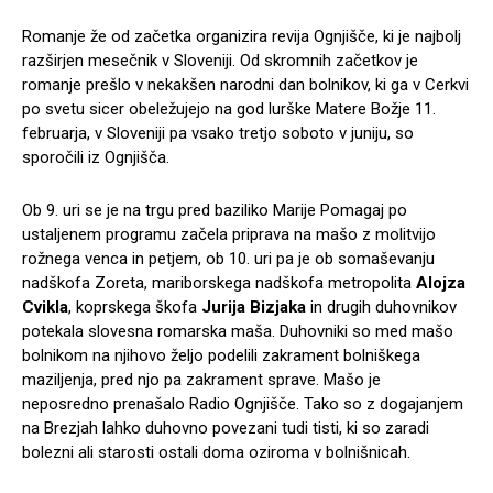
Romanje že od začetka organizira revija Ognjišče, ki je najbolj
razširjen mesečnik v Sloveniji. Od skromnih začetkov je
romanje prešlo v nekakšen narodni dan bolnikov, ki ga v Cerkvi
po svetu sicer obeležujejo na god lurške Matere Božje 11.
februarja, v Sloveniji pa vsako tretjo soboto v juniju, so
sporočili iz Ognjišča.
Ob 9. uri se je na trgu pred baziliko Marije Pomagaj po
ustaljenem programu začela priprava na mašo z molitvijo
rožnega venca in petjem, ob 10. uri pa je ob somaševanju
nadškofa Zoreta, mariborskega nadškofa metropolita
Alojza
Cvikla
, koprskega škofa
Jurija Bizjaka
in drugih duhovnikov
potekala slovesna romarska maša. Duhovniki so med mašo
bolnikom na njihovo željo podelili zakrament bolniškega
maziljenja, pred njo pa zakrament sprave. Mašo je
neposredno prenašalo Radio Ognjišče. Tako so z dogajanjem
na Brezjah lahko duhovno povezani tudi tisti, ki so zaradi
bolezni ali starosti ostali doma oziroma v bolnišnicah.