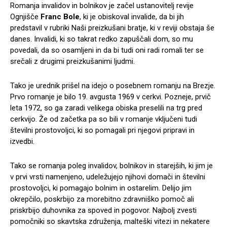
Romanja invalidov in bolnikov je začel ustanovitelj revije
Ognjišče
Franc Bole
, ki je obiskoval invalide, da bi jih
predstavil v rubriki Naši preizkušani bratje, ki v reviji obstaja še
danes. Invalidi, ki so takrat redko zapuščali dom, so mu
povedali, da so osamljeni in da bi tudi oni radi romali ter se
srečali z drugimi preizkušanimi ljudmi.
Tako je urednik prišel na idejo o posebnem romanju na Brezje.
Prvo romanje je bilo 19. avgusta 1969 v cerkvi. Pozneje, prvič
leta 1972, so ga zaradi velikega obiska preselili na trg pred
cerkvijo. Že od začetka pa so bili v romanje vključeni tudi
številni prostovoljci, ki so pomagali pri njegovi pripravi in
izvedbi.
Tako se romanja poleg invalidov, bolnikov in starejših, ki jim je
v prvi vrsti namenjeno, udeležujejo njihovi domači in številni
prostovoljci, ki pomagajo bolnim in ostarelim. Delijo jim
okrepčilo, poskrbijo za morebitno zdravniško pomoč ali
priskrbijo duhovnika za spoved in pogovor. Najbolj zvesti
pomočniki so skavtska združenja, malteški vitezi in nekatere