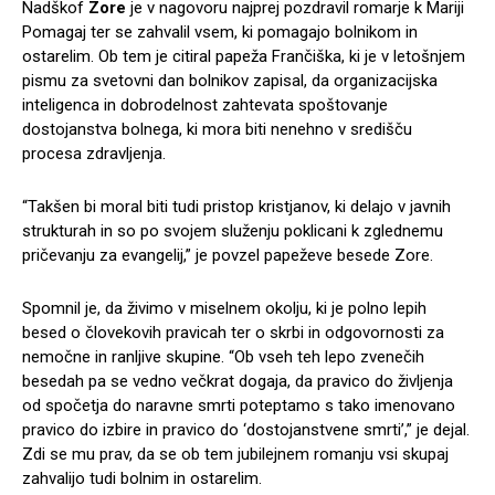
Nadškof
Zore
je v nagovoru najprej pozdravil romarje k Mariji
Pomagaj ter se zahvalil vsem, ki pomagajo bolnikom in
ostarelim. Ob tem je citiral papeža Frančiška, ki je v letošnjem
pismu za svetovni dan bolnikov zapisal, da organizacijska
inteligenca in dobrodelnost zahtevata spoštovanje
dostojanstva bolnega, ki mora biti nenehno v središču
procesa zdravljenja.
“Takšen bi moral biti tudi pristop kristjanov, ki delajo v javnih
strukturah in so po svojem služenju poklicani k zglednemu
pričevanju za evangelij,” je povzel papeževe besede Zore.
Spomnil je, da živimo v miselnem okolju, ki je polno lepih
besed o človekovih pravicah ter o skrbi in odgovornosti za
nemočne in ranljive skupine. “Ob vseh teh lepo zvenečih
besedah pa se vedno večkrat dogaja, da pravico do življenja
od spočetja do naravne smrti poteptamo s tako imenovano
pravico do izbire in pravico do ‘dostojanstvene smrti’,” je dejal.
Zdi se mu prav, da se ob tem jubilejnem romanju vsi skupaj
zahvalijo tudi bolnim in ostarelim.