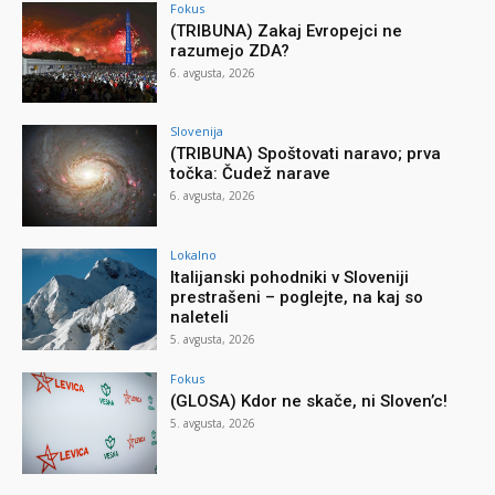
Fokus
(TRIBUNA) Zakaj Evropejci ne
razumejo ZDA?
6. avgusta, 2026
Slovenija
(TRIBUNA) Spoštovati naravo; prva
točka: Čudež narave
6. avgusta, 2026
Lokalno
Italijanski pohodniki v Sloveniji
prestrašeni – poglejte, na kaj so
naleteli
5. avgusta, 2026
Fokus
(GLOSA) Kdor ne skače, ni Sloven’c!
5. avgusta, 2026