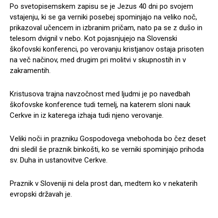
Po svetopisemskem zapisu se je Jezus 40 dni po svojem
vstajenju, ki se ga verniki posebej spominjajo na veliko noč,
prikazoval učencem in izbranim pričam, nato pa se z dušo in
telesom dvignil v nebo. Kot pojasnjujejo na Slovenski
škofovski konferenci, po verovanju kristjanov ostaja prisoten
na več načinov, med drugim pri molitvi v skupnostih in v
zakramentih.
Kristusova trajna navzočnost med ljudmi je po navedbah
škofovske konference tudi temelj, na katerem sloni nauk
Cerkve in iz katerega izhaja tudi njeno verovanje.
Veliki noči in prazniku Gospodovega vnebohoda bo čez deset
dni sledil še praznik binkošti, ko se verniki spominjajo prihoda
sv. Duha in ustanovitve Cerkve.
Praznik v Sloveniji ni dela prost dan, medtem ko v nekaterih
evropski državah je.