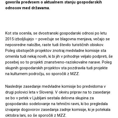
govorila predvsem o aktualnem stanju gospodarskih
odnosov med državama.
Kot sta ocenila, se dvostranski gospodarski odnosi po letu
2015 izboljšujejo – povečuje se blagovna menjava, večajo se
neposredne naložbe, raste tudi število turističnih obiskov.
Poleg obstoječih projektov znotraj medvladne komisije sta
omenila tudi nekaj novih, ki bi jih v prihodnje veljalo podpreti, še
posebej so to projekti znanstveno-raziskovalne narave. Poleg
skupnih gospodarskih projektov sta pozdravila tudi projekte
na kulturnem področju, so sporočili z MZZ.
Naslednje zasedanje medvladne komisije bo predvidoma v
drugi polovici leta v Sloveniji. V okviru priprav na to zasedanje
se bo v petek v Ljubljani sestala delovna skupina za
gospodarsko sodelovanje na tehnični ravni, ki bo pregledala
izvajanje dogovorov zasedanja zadnje komisije, ki je potekala
oktobra lani, so še sporočili z MZZ.