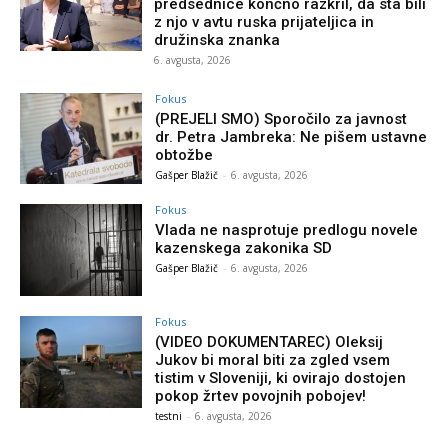
predsednice končno razkril, da sta bili
z njo v avtu ruska prijateljica in
družinska znanka
6. avgusta, 2026
Fokus
(PREJELI SMO) Sporočilo za javnost
dr. Petra Jambreka: Ne pišem ustavne
obtožbe
Gašper Blažič
-
6. avgusta, 2026
Fokus
Vlada ne nasprotuje predlogu novele
kazenskega zakonika SD
Gašper Blažič
-
6. avgusta, 2026
Fokus
(VIDEO DOKUMENTAREC) Oleksij
Jukov bi moral biti za zgled vsem
tistim v Sloveniji, ki ovirajo dostojen
pokop žrtev povojnih pobojev!
testni
-
6. avgusta, 2026