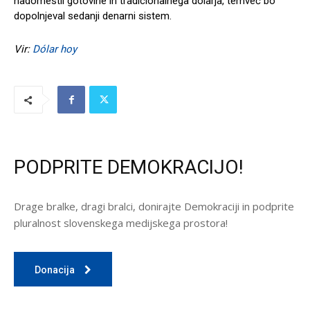
nadomestil gotovine in tradicionalnega dolarja, temveč bo
dopolnjeval sedanji denarni sistem.
Vir:
Dólar hoy
PODPRITE DEMOKRACIJO!
Drage bralke, dragi bralci, donirajte Demokraciji in podprite
pluralnost slovenskega medijskega prostora!
Donacija