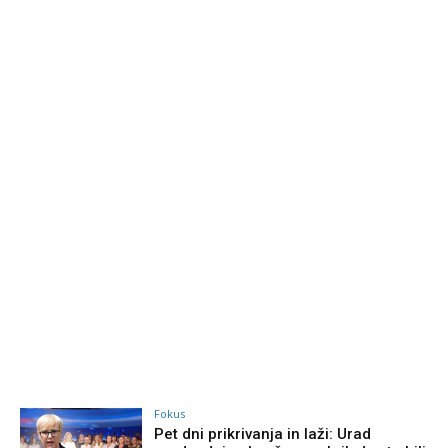
Fokus
Pet dni prikrivanja in laži: Urad