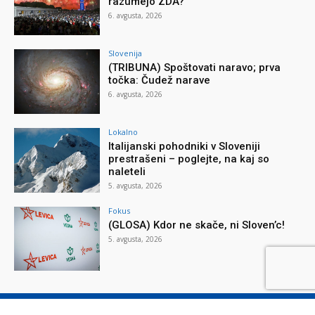
razumejo ZDA?
6. avgusta, 2026
Slovenija
(TRIBUNA) Spoštovati naravo; prva
točka: Čudež narave
6. avgusta, 2026
Lokalno
Italijanski pohodniki v Sloveniji
prestrašeni – poglejte, na kaj so
naleteli
5. avgusta, 2026
Fokus
(GLOSA) Kdor ne skače, ni Sloven’c!
5. avgusta, 2026
O reviji
O podjetju
Splošni pogoji
Varstvo osebnih podatkov