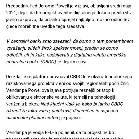
Predsednik Fed Jerome Powell je v izjavi, objavljeni sredi maja
2021, dejal, da bo projekt uvedbe digitalnega dolarja predložil v
javno razpravo, da bi lahko sprejel najboljšo možno odločitev
glede morebitne uvedbe tega sredstva.
V centralni banki smo zavezani, da bomo o tem pomembnem
vprašanju slišali širok spekter mnenj, preden se bomo
odločili, ali in kako nadaljevati z digitalno valuto ameriške
centralne banke (CBDC)
, je dejal v izjavi.
Do zdaj je regulator obravnaval CBDC le v okviru tehnološkega
raziskovalnega projekta v eni od svojih regionalnih podružnic.
Vendar pa Powellova izjava potrjuje resnejši pristop k
oblikovanju elektronske valute, ki temelji na tehnologiji
veriženja blokov.
Naš ključni vidik je, kako bi lahko CBDC
okrepil že tako varen, učinkovit, dinamičen in uspešen
nacionalni plačilni sistem
, je pojasnil.
Vendar pa je vodja FED-a pojasnil, da ta projekt ne bo