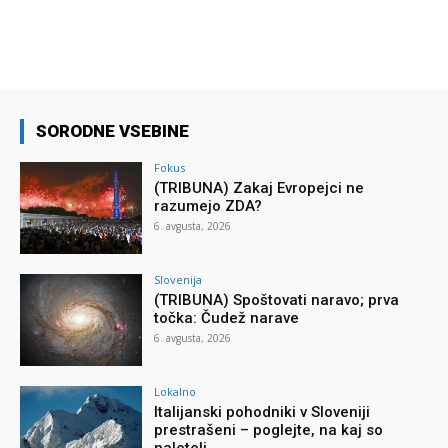
SORODNE VSEBINE
Fokus
(TRIBUNA) Zakaj Evropejci ne
razumejo ZDA?
6. avgusta, 2026
Slovenija
(TRIBUNA) Spoštovati naravo; prva
točka: Čudež narave
6. avgusta, 2026
Lokalno
Italijanski pohodniki v Sloveniji
prestrašeni – poglejte, na kaj so
naleteli