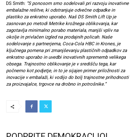
DS Smith:
“S ponosom smo sodelovali pri razvoju inovativne
embalažne rešitve, ki odstranjuje odvečne odpadke in
plastiko za enkratno uporabo. Naš DS Smith Lift Up je
zasnovan po metodi Metrike krožnega oblikovanja, kar
zagotavlja minimalno porabo materiala, manjši vpliv na
okolje in privlačen izgled na prodajnih policah. Naše
sodelovanje s partnerjema, Coca-Cola HBC in Krones, je
ključnega pomena pri zmanjševanju plastičnih odpadkov za
enkratno uporabo in uvedbi inovativnih sprememb velikega
obsega. Trajnostno oblikovanje je v središču tega, kar
počnemo kot podjetje, in to je sijajen primer priložnosti za
inovacije v embalaži, ki vodijo do bolj trajnostne prihodnosti
za proizvajalce, trgovce na drobno in potrošnike.”
PODPRITE DEMOKRACIJO!