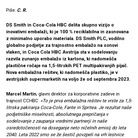
Piše:
C. R.
DS Smith in Coca-Cola HBC delita skupno vizijo o
inovativni embalaži, ki je 100 % reciklabilna in zasnovana
z minimalno uporabo materiala. DS Smith PLC, vodilno
globalno podjetje za trajnostno embalažo na osnovi
vlaken, in Coca Cola HBC Avstrija sta v sodelovanju
razvila zunanjo embalažo iz kartona, ki nadomešča
plastične ročaje na 1,5-litrskih PET multipakiranjih pijač.
Nova embalažna rešitev, ki nadomešča plastiko, je v
avstrijskih supermarketih na voljo že od septembra 2023.
Marcel Martin
, glavni direktor za korporativne zadeve in
trajnost CCHBC:
»To je prva embalažna rešitev te vrste za 1,5-
litrska pakiranja Coca-Cole, Fante in Spritea. Je rezultat naše
podjetniške miselnosti, absolutnega prepričanja v
sodelovanje z zaupanja vrednimi partnerji in naše
osredotočenosti na doseganje neto ničelnih emisij do leta
2040. Leta 2022 smo se že šestič povzpeli na vrh lestvice