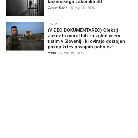
kazenskega zakonika SD
Gašper Blažič
-
6. avgusta, 2026
Fokus
(VIDEO DOKUMENTAREC) Oleksij
Jukov bi moral biti za zgled vsem
tistim v Sloveniji, ki ovirajo dostojen
pokop žrtev povojnih pobojev!
testni
-
6. avgusta, 2026