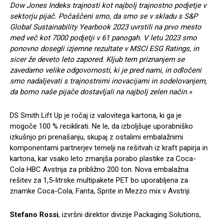
Dow Jones Indeks trajnosti kot najbolj trajnostno podjetje v
sektorju pijač. Počaščeni smo, da smo se v skladu s S&P
Global Sustainability Yearbook 2023 uvrstili na prvo mesto
med več kot 7000 podjetji v 61 panogah. V letu 2023 smo
ponovno dosegli izjemne rezultate v MSCI ESG Ratings, in
sicer že deveto leto zapored. Kljub tem priznanjem se
zavedamo velike odgovornosti, ki je pred nami, in odločeni
smo nadaljevati s trajnostnimi inovacijami in sodelovanjem,
da bomo naše pijače dostavljali na najbolj zelen način.«
DS Smith Lift Up je ročaj iz valovitega kartona, ki ga je
mogoče 100 % reciklirati. Ne le, da izboljšuje uporabniško
izkušnjo pri prenašanju, skupaj z ostalimi embalažnimi
komponentami partnerjev temelji na rešitvah iz kraft papirja in
kartona, kar vsako leto zmanjša porabo plastike za Coca-
Cola HBC Avstrija za približno 200 ton. Nova embalažna
rešitev za 1,5-litrske multipakete PET bo uporabljena za
znamke Coca-Cola, Fanta, Sprite in Mezzo mix v Avstriji.
Stefano Rossi
, izvršni direktor divizije Packaging Solutions,