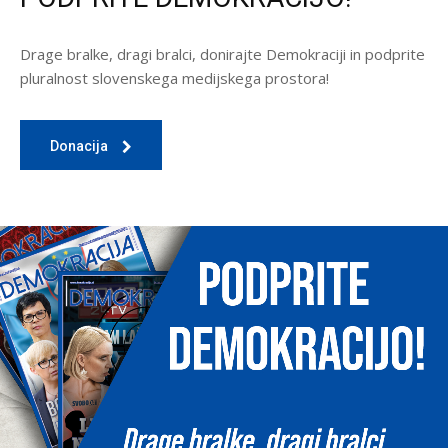
Drage bralke, dragi bralci, donirajte Demokraciji in podprite
pluralnost slovenskega medijskega prostora!
Donacija