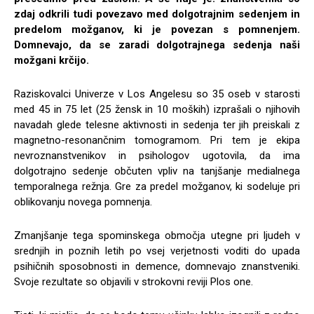
zdaj odkrili tudi povezavo med dolgotrajnim sedenjem in
predelom možganov, ki je povezan s pomnenjem.
Domnevajo, da se zaradi dolgotrajnega sedenja naši
možgani krčijo.
Raziskovalci Univerze v Los Angelesu so 35 oseb v starosti
med 45 in 75 let (25 žensk in 10 moških) izprašali o njihovih
navadah glede telesne aktivnosti in sedenja ter jih preiskali z
magnetno-resonančnim tomogramom. Pri tem je ekipa
nevroznanstvenikov in psihologov ugotovila, da ima
dolgotrajno sedenje občuten vpliv na tanjšanje medialnega
temporalnega režnja. Gre za predel možganov, ki sodeluje pri
oblikovanju novega pomnenja.
Zmanjšanje tega spominskega območja utegne pri ljudeh v
srednjih in poznih letih po vsej verjetnosti voditi do upada
psihičnih sposobnosti in demence, domnevajo znanstveniki.
Svoje rezultate so objavili v strokovni reviji Plos one.