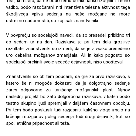
Tisti, ki mislijo, da se bodo temu učinku lahko izognili z redno
vadbo, bodo razočarani: niti intenzivna telesna aktivnost tega
škodljivega vpliva sedenja na naše možgane ne more
ustrezno nadomestiti, so zapisali znanstveniki.
V povprečju so sodelujoči navedli, da so presedeli približno tri
do sedem ur na dan. Raziskava je pri tem dala grozljive
rezultate: znanstveniki so izmerili, da se je z vsako presedeno
uro debelina možganov zmanjšala. Ali in kako pogosto so
sodelujoči prekinili svoje sedeče dejavnosti, niso upoštevali.
Znanstveniki so ob tem poudarili, da gre za prvo raziskavo, s
katero še ni mogoče dokazati, da je dolgotrajno sedenje
zares odgovorno za tanjšanje možganskih plasti. Njihov
naslednji projekt bo zato dolgoročna raziskava, v kateri bodo
testno skupino ljudi spremljali v daljšem časovnem obdobju.
Pri tem bodo poskusili tudi razjasniti, kakšno vlogo imajo na
krčenje možganov poleg sedenja tudi drugi dejavniki, kot so
spol, etnična pripadnost ali teža.