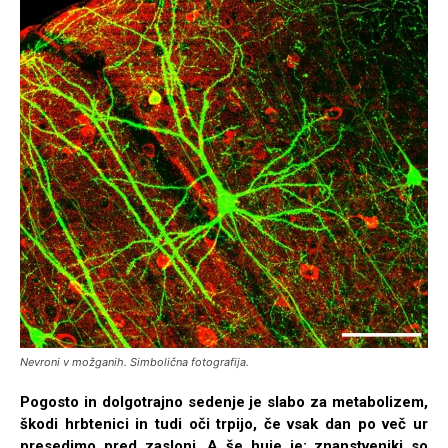
Nevroni v možganih. Simbolična fotografija.
Pogosto in dolgotrajno sedenje je slabo za metabolizem,
škodi hrbtenici in tudi oči trpijo, če vsak dan po več ur
presedimo pred zasloni. A še huje je: znanstveniki so