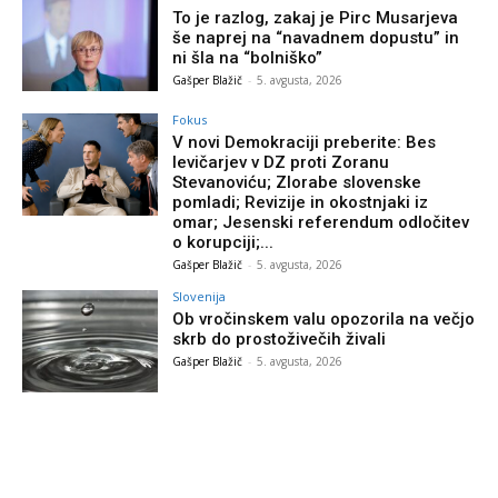
To je razlog, zakaj je Pirc Musarjeva
še naprej na “navadnem dopustu” in
ni šla na “bolniško”
Gašper Blažič
-
5. avgusta, 2026
Fokus
V novi Demokraciji preberite: Bes
levičarjev v DZ proti Zoranu
Stevanoviću; Zlorabe slovenske
pomladi; Revizije in okostnjaki iz
omar; Jesenski referendum odločitev
o korupciji;...
Gašper Blažič
-
5. avgusta, 2026
Slovenija
Ob vročinskem valu opozorila na večjo
skrb do prostoživečih živali
Gašper Blažič
-
5. avgusta, 2026