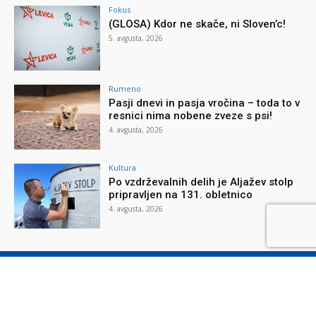
Fokus
(GLOSA) Kdor ne skače, ni Sloven’c!
5. avgusta, 2026
Rumeno
Pasji dnevi in pasja vročina – toda to v
resnici nima nobene zveze s psi!
4. avgusta, 2026
Kultura
Po vzdrževalnih delih je Aljažev stolp
pripravljen na 131. obletnico
4. avgusta, 2026
O reviji
O podjetju
Splošni pogoji
Varstvo osebnih podatkov
Piškotki
Stik z nami
Oglaševanje
Naročilnica
Donacije
© Nova obzorja d.o.o., 2026