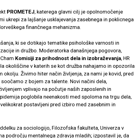
ekt
PROMETEJ
, katerega glavni cilj je opolnomočenje
mi ukrepi za lajšanje usklajevanja zasebnega in poklicnega
vi Norveškega finančnega mehanizma.
anja, ki se dotikajo tematike psihološke varnosti in
acije in družbo. Moderatorka današnjega pogovora,
AmCham
Komisiji za prihodnost dela in izobraževanja
, HR
a okoliščine v katerih se kot družba nahajamo in opozorila
 okolju. Živimo hiter način življenja, za nami je kovid, pred
 soočamo z bojem za talente. Novi načini dela,
vljenjem vplivajo na počutje naših zaposlenih in
epidemija poglobila neenakosti med spoloma na trgu dela,
 velikokrat postavljeni pred izbiro med zasebnim in
Oddelku za sociologijo, Filozofska fakulteta, Univerza v
 na področju mentalnega zdravja mladih; izpostavil je, da