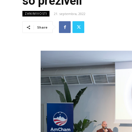
so preživeli”
21. septembra, 2022
ZANIMIVOSTI
Share