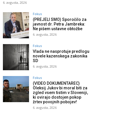
6. avgusta, 2026
Fokus
(PREJELI SMO) Sporočilo za
javnost dr. Petra Jambreka:
Ne pišem ustavne obtožbe
6. avgusta, 2026
Fokus
Vlada ne nasprotuje predlogu
novele kazenskega zakonika
SD
6. avgusta, 2026
Fokus
(VIDEO DOKUMENTAREC)
Oleksij Jukov bi moral biti za
zgled vsem tistim v Sloveniji,
ki ovirajo dostojen pokop
žrtev povojnih pobojev!
6. avgusta, 2026