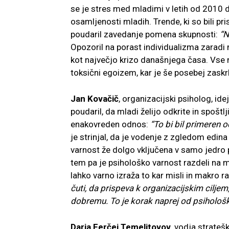
se je stres med mladimi v letih od 2010 do
osamljenosti mladih. Trende, ki so bili pris
poudaril zavedanje pomena skupnosti:
“N
Opozoril na porast individualizma zaradi 
kot največjo krizo današnjega časa. Vse 
toksični egoizem, kar je še posebej zaskr
Jan Kovačič
, organizacijski psiholog, ide
poudaril, da mladi želijo odkrite in spoštl
enakovreden odnos:
“
To bi bil primeren 
je strinjal, da je vodenje z zgledom edina
varnost že dolgo vključena v samo jedro p
tem pa je psihološko varnost razdeli na 
lahko varno izraža to kar misli in makro r
čuti, da prispeva k organizacijskim cilj
dobremu. To je korak naprej od psihološk
Darja Ferčej Temeljtovov,
vodja stratešk