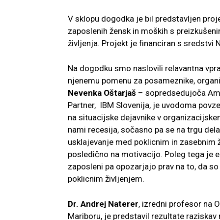
V sklopu dogodka je bil predstavljen proj
zaposlenih žensk in moških s preizkušeni
življenja. Projekt je financiran s sredst
Na dogodku smo naslovili relavantna vpraš
njenemu pomenu za posameznike, organiz
Nevenka Oštarjaš
– sopredsedujoča 
Partner, IBM Slovenija, je uvodoma povzel
na situacijske dejavnike v organizacijskem
nami recesija, sočasno pa se na trgu dela
usklajevanje med poklicnim in zasebnim ži
posledično na motivacijo. Poleg tega je 
zaposleni pa opozarjajo prav na to, da so
poklicnim življenjem.
Dr. Andrej Naterer
, izredni profesor na 
Mariboru, je predstavil rezultate raziskav