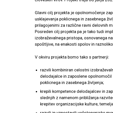
Glavni cilj projekta je opolnomočenje zap
usklajevanja poklicnega in zasebnega življ
prilagojenimi za različne ravni delovnih 
Posreden cilj projekta pa je tako tudi im
izobraževalnega pristopa, osnovanega na po
spoštljive, na enakosti spolov in raznolik
V okviru projekta bomo tako s partnerji:
razvili kombiniran celostni izobraževaln
delodajalce in zaposlene opolnomočil 
poklicnega in zasebnega življenja;
krepili kompetence delodajalcev in zap
slednjih z namenom približanja razvit
krepitev organizacijske kulture, temelj
razvili in vzpostavili večstopenjske me