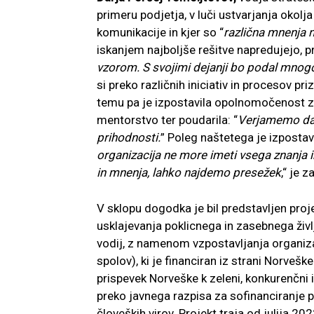
primeru podjetja, v luči ustvarjanja okol
komunikacije in kjer so “
različna mnenja 
iskanjem najboljše rešitve napredujejo, pr
vzorom. S svojimi dejanji bo podal mnogo 
si preko različnih iniciativ in procesov p
temu pa je izpostavila opolnomočenost z
mentorstvo ter poudarila: “
Verjamemo da 
prihodnosti.
” Poleg naštetega je izpostav
organizacija ne more imeti vsega znanja i
in mnenja, lahko najdemo presežek
,“ je z
V sklopu dogodka je bil predstavljen pro
usklajevanja poklicnega in zasebnega živl
vodij, z namenom vzpostavljanja organizaci
spolov), ki je financiran iz strani Norv
prispevek Norveške k zeleni, konkurenčni 
preko javnega razpisa za sofinanciranje 
človeških virov. Projekt traja od julija 2