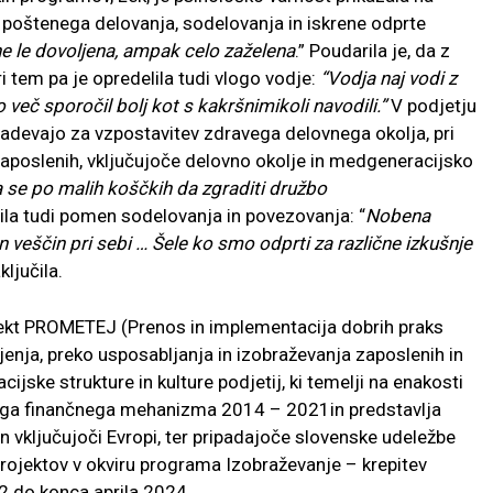
ja poštenega delovanja, sodelovanja in iskrene odprte
ne le dovoljena, ampak celo zaželena
.” Poudarila je, da z
i tem pa je opredelila tudi vlogo vodje:
“Vodja naj vodi z
več sporočil bolj kot s kakršnimikoli navodili.”
V podjetju
rizadevajo za vzpostavitev zdravega delovnega okolja, pri
aposlenih, vključujoče delovno okolje in medgeneracijsko
se po malih koščkih da zgraditi družbo
ila tudi pomen sodelovanja in povezovanja: “
Nobena
n veščin pri sebi … Šele ko smo odprti za različne izkušnje
aključila.
jekt PROMETEJ (Prenos in implementacija dobrih praks
jenja, preko usposabljanja in izobraževanja zaposlenih in
jske strukture in kulture podjetij, ki temelji na enakosti
eškega finančnega mehanizma 2014 – 2021in predstavlja
in vključujoči Evropi, ter pripadajoče slovenske udeležbe
projektov v okviru programa Izobraževanje – krepitev
022 do konca aprila 2024.