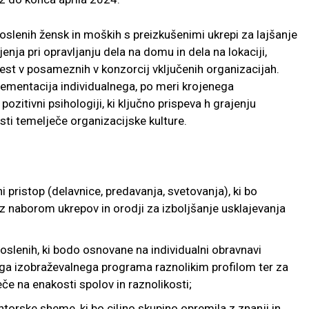
oslenih žensk in moških s preizkušenimi ukrepi za lajšanje
enja pri opravljanju dela na domu in dela na lokaciji,
mest v posameznih v konzorcij vključenih organizacijah.
plementacija individualnega, po meri krojenega
zitivni psihologiji, ki ključno prispeva h grajenju
osti temelječe organizacijske kulture.
i pristop (delavnice, predavanja, svetovanja), ki bo
z naborom ukrepov in orodji za izboljšanje usklajevanja
oslenih, ki bodo osnovane na individualni obravnavi
ega izobraževalnega programa raznolikim profilom ter za
eče na enakosti spolov in raznolikosti;
ntorske sheme, ki bo ciljno skupino opremila z znanji in