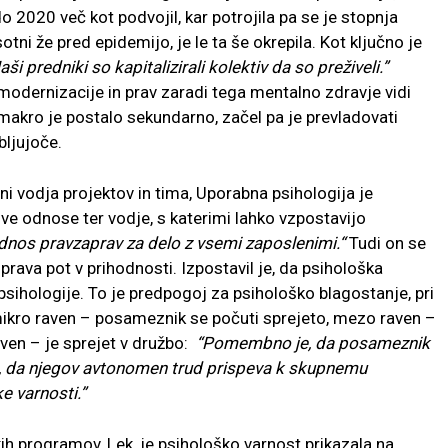
 2020 več kot podvojil, kar potrojila pa se je stopnja
otni že pred epidemijo, je le ta še okrepila. Kot ključno je
aši predniki so kapitalizirali kolektiv da so preživeli.”
modernizacije in prav zaradi tega mentalno zdravje vidi
makro je postalo sekundarno, začel pa je prevladovati
bljujoče.
jni vodja projektov in tima, Uporabna psihologija je
jive odnose ter vodje, s katerimi lahko vzpostavijo
odnos pravzaprav za delo z vsemi zaposlenimi.
“
Tudi on se
 prava pot v prihodnosti. Izpostavil je, da psihološka
sihologije. To je predpogoj za psihološko blagostanje, pri
mikro raven – posameznik se počuti sprejeto, mezo raven –
aven – je sprejet v družbo:
“Pomembno je, da posameznik
em, da njegov avtonomen trud prispeva k skupnemu
e varnosti.”
ih programov, Lek, je psihološko varnost prikazala na