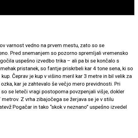
rikov varnost vedno na prvem mestu, zato so se
ljeno. Pred snemanjem so pozorno spremljali vremensko
očila uspešno izvedbo trika – ali pa bi se končalo s
ehak pristanek, so fantje priskrbeli kar 4 tone sena, ki so
kup. Čeprav je kup v višino meril kar 3 metre in bil velik za
o ozka, kar je zahtevalo še večjo mero previdnosti. Pri
 so se leteči vragi postopoma povzpenjali višje, dokler
7 metrov. Z vrha zibajočega se žerjava se je v stilu
atevž Pogačar in tako “skok v neznano” uspešno izvedel