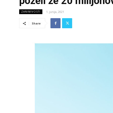
poželi že 20 milijono
1. junija, 2021
ZANIMIVOSTI
Share