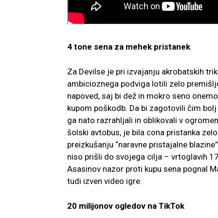
4 tone sena za mehek pristanek
Za Devilse je pri izvajanju akrobatskih t
ambicioznega podviga lotili zelo premiš
napoved, saj bi dež in mokro seno onemog
kupom poškodb. Da bi zagotovili čim bolj m
ga nato razrahljali in oblikovali v ogromen 
šolski avtobus, je bila cona pristanka zel
preizkušanju “naravne pristajalne blazine”
niso prišli do svojega cilja – vrtoglavih 1
Asasinov nazor proti kupu sena pognal M
tudi izven video igre.
20 milijonov ogledov na TikTok