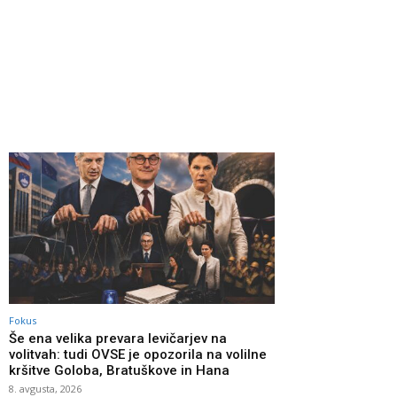
Fokus
Še ena velika prevara levičarjev na
volitvah: tudi OVSE je opozorila na volilne
kršitve Goloba, Bratuškove in Hana
8. avgusta, 2026