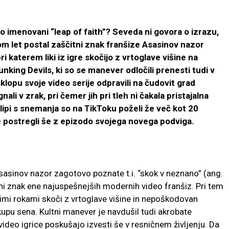
ako imenovani “leap of faith”? Seveda ni govora o izrazu,
 let postal zaščitni znak franšize Asasinov nazor
i katerem liki iz igre skočijo z vrtoglave višine na
nking Devils, ki so se manever odločili prenesti tudi v
sklopu svoje video serije odpravili na čudovit grad
ali v zrak, pri čemer jih pri tleh ni čakala pristajalna
klipi s snemanja so na TikToku poželi že več kot 20
e postregli še z epizodo svojega novega podviga.
 Asasinov nazor zagotovo poznate t.i. “skok v neznano” (ang.
čitni znak ene najuspešnejših modernih video franšiz. Pri tem
mi rokami skoči z vrtoglave višine in nepoškodovan
kupu sena. Kultni manever je navdušil tudi akrobate
z video igrice poskušajo izvesti še v resničnem življenju. Da