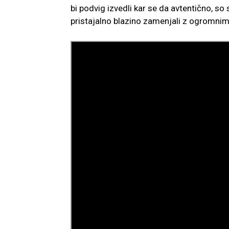
bi podvig izvedli kar se da avtentično, so 
pristajalno blazino zamenjali z ogromni