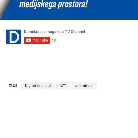
TAGS
Digitalnidenar.si
NFT
zanimivosti