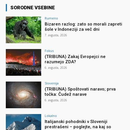
SORODNE VSEBINE
Rumeno
Bizaren razlog: zato so morali zapreti
šole v Indoneziji za več dni
7. avgusta, 2026
Fokus
(TRIBUNA) Zakaj Evropejci ne
razumejo ZDA?
6. avgusta, 2026
Slovenija
(TRIBUNA) Spoštovati naravo; prva
točka: Čudež narave
6. avgusta, 2026
Lokalno
Italijanski pohodniki v Sloveniji
prestrašeni – poglejte, na kaj so