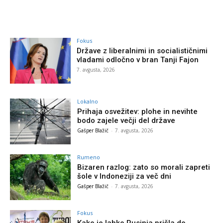
Fokus
Države z liberalnimi in socialističnimi
vladami odločno v bran Tanji Fajon
7. avgusta, 2026
Lokalno
Prihaja osvežitev: plohe in nevihte
bodo zajele večji del države
Gašper Blažič
-
7. avgusta, 2026
Rumeno
Bizaren razlog: zato so morali zapreti
šole v Indoneziji za več dni
Gašper Blažič
-
7. avgusta, 2026
Fokus
Kako je lahko Rusinja prišla do