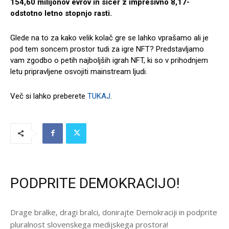
154,60 milijonov evrov in sicer z impresivno 8,17-
odstotno letno stopnjo rasti.
Glede na to za kako velik kolač gre se lahko vprašamo ali je
pod tem soncem prostor tudi za igre NFT? Predstavljamo
vam zgodbo o petih najboljših igrah NFT, ki so v prihodnjem
letu pripravljene osvojiti mainstream ljudi.
Več si lahko preberete
TUKAJ
.
PODPRITE DEMOKRACIJO!
Drage bralke, dragi bralci, donirajte Demokraciji in podprite
pluralnost slovenskega medijskega prostora!