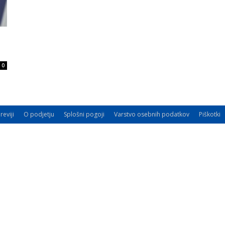
0
reviji
O podjetju
Splošni pogoji
Varstvo osebnih podatkov
Piškotki