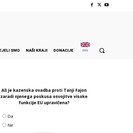
EJELI SMO
NAŠI KRAJI
DONACIJE
ENG
Ali je kazenska ovadba proti Tanji Fajon
zaradi njenega poskusa osvojitve visoke
funkcije EU upravičena?
Da
Ne