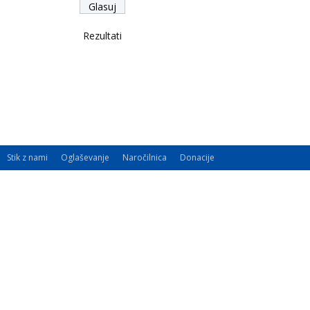
Rezultati
Stik z nami
Oglaševanje
Naročilnica
Donacije