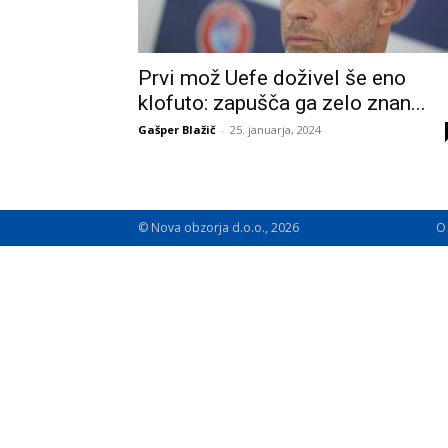
Prvi mož Uefe doživel še eno
klofuto: zapušča ga zelo znan...
Gašper Blažič
-
25. januarja, 2024
© Nova obzorja d.o.o., 2026
O 