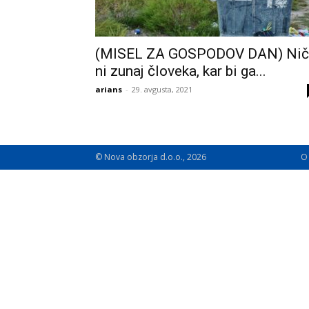
(MISEL ZA GOSPODOV DAN) Nič
ni zunaj človeka, kar bi ga...
arians
-
29. avgusta, 2021
© Nova obzorja d.o.o., 2026
O 