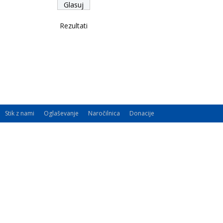
Rezultati
Stik z nami
Oglaševanje
Naročilnica
Donacije