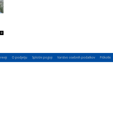
0
reviji
O podjetju
Splošni pogoji
Varstvo osebnih podatkov
Piškotki