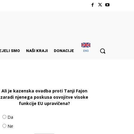
EJELI SMO
NAŠI KRAJI
DONACIJE
ENG
Ali je kazenska ovadba proti Tanji Fajon
zaradi njenega poskusa osvojitve visoke
funkcije EU upravičena?
Da
Ne