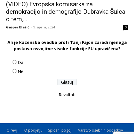
(VIDEO) Evropska komisarka za
demokracijo in demografijo Dubravka Šuica
o tem,...
Gašper Blažič
-
9. aprila, 2024
0
Ali je kazenska ovadba proti Tanji Fajon zaradi njenega
poskusa osvojitve visoke funkcije EU upravičena?
Da
Ne
Rezultati
O reviji
O podjetju
Splošni pogoji
Varstvo osebnih podatkov