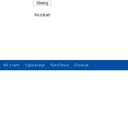
Rezultati
Stik z nami
Oglaševanje
Naročilnica
Donacije