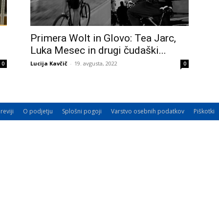
Primera Wolt in Glovo: Tea Jarc,
Luka Mesec in drugi čudaški...
Lucija Kavčič
-
19. avgusta, 2022
0
0
reviji
O podjetju
Splošni pogoji
Varstvo osebnih podatkov
Piškotki