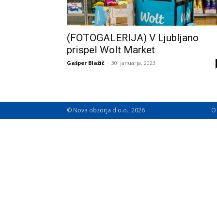
(FOTOGALERIJA) V Ljubljano
prispel Wolt Market
Gašper Blažič
-
30. januarja, 2023
© Nova obzorja d.o.o., 2026
O 