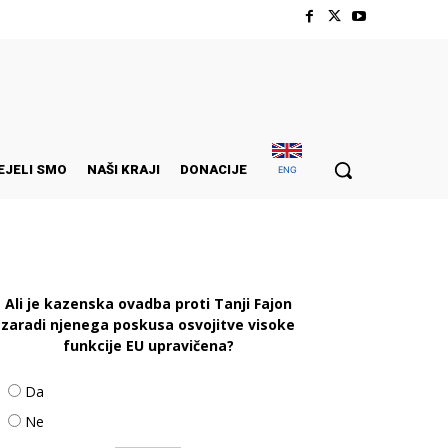
EJELI SMO
NAŠI KRAJI
DONACIJE
ENG
Ali je kazenska ovadba proti Tanji Fajon
zaradi njenega poskusa osvojitve visoke
funkcije EU upravičena?
Da
Ne