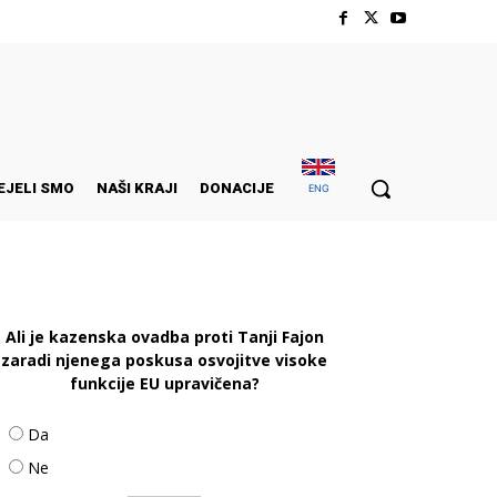
EJELI SMO
NAŠI KRAJI
DONACIJE
ENG
Ali je kazenska ovadba proti Tanji Fajon
zaradi njenega poskusa osvojitve visoke
funkcije EU upravičena?
Da
Ne