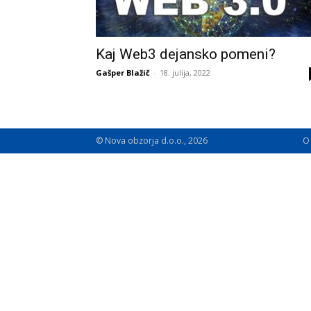
Kaj Web3 dejansko pomeni?
Gašper Blažič
-
18. julija, 2022
© Nova obzorja d.o.o., 2026
O 