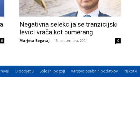
la
Negativna selekcija se tranzicijski
levici vrača kot bumerang
Marjeta Bogataj
-
13. septembra, 2024
0
0
reviji
O podjetju
Splošni pogoji
Varstvo osebnih podatkov
Piškotki