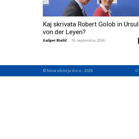
Kaj skrivata Robert Golob in Ursu
von der Leyen?
Gašper Blažič
-
16. septembra, 2024
© Nova obzorja d.o.o., 2026
O 