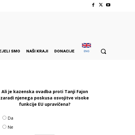
EJELI SMO
NAŠI KRAJI
DONACIJE
ENG
Ali je kazenska ovadba proti Tanji Fajon
zaradi njenega poskusa osvojitve visoke
funkcije EU upravičena?
Da
Ne