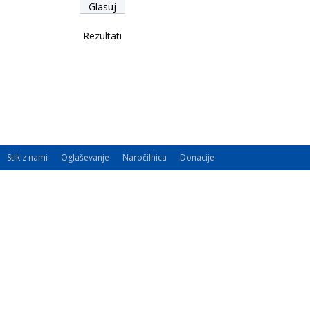
Rezultati
Stik z nami
Oglaševanje
Naročilnica
Donacije