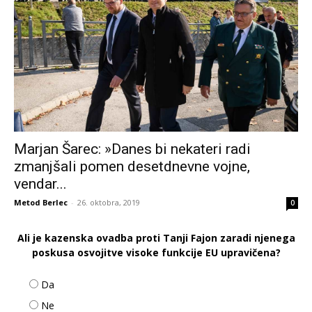
Marjan Šarec: »Danes bi nekateri radi
zmanjšali pomen desetdnevne vojne,
vendar...
Metod Berlec
-
26. oktobra, 2019
0
Ali je kazenska ovadba proti Tanji Fajon zaradi njenega
poskusa osvojitve visoke funkcije EU upravičena?
Da
Ne