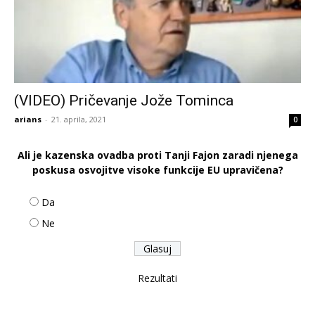
(VIDEO) Pričevanje Jože Tominca
arians
-
21. aprila, 2021
0
Ali je kazenska ovadba proti Tanji Fajon zaradi njenega
poskusa osvojitve visoke funkcije EU upravičena?
Da
Ne
Rezultati