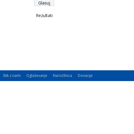
Rezultati
Stik z nami
Oglaševanje
Naročilnica
Donacije