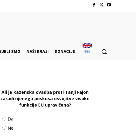
EJELI SMO
NAŠI KRAJI
DONACIJE
ENG
Ali je kazenska ovadba proti Tanji Fajon
zaradi njenega poskusa osvojitve visoke
funkcije EU upravičena?
Da
Ne