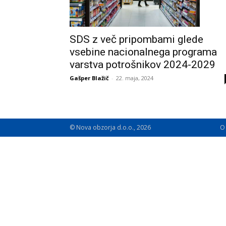
SDS z več pripombami glede
vsebine nacionalnega programa
varstva potrošnikov 2024-2029
Gašper Blažič
-
22. maja, 2024
© Nova obzorja d.o.o., 2026
O 