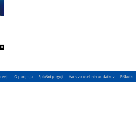
0
reviji
O podjetju
Splošni pogoji
Varstvo osebnih podatkov
Piškotki