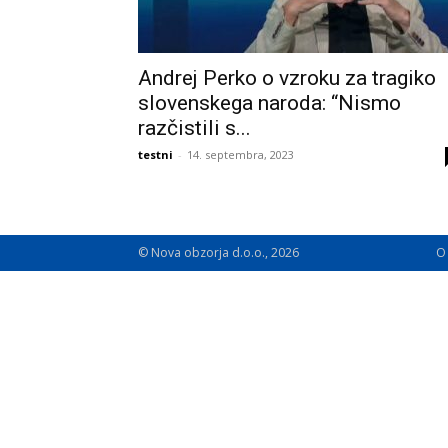
Andrej Perko o vzroku za tragiko
slovenskega naroda: “Nismo
razčistili s...
testni
-
14. septembra, 2023
© Nova obzorja d.o.o., 2026
O 