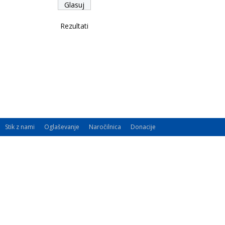
Rezultati
Stik z nami
Oglaševanje
Naročilnica
Donacije