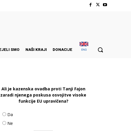
EJELI SMO
NAŠI KRAJI
DONACIJE
ENG
Ali je kazenska ovadba proti Tanji Fajon
zaradi njenega poskusa osvojitve visoke
funkcije EU upravičena?
Da
Ne