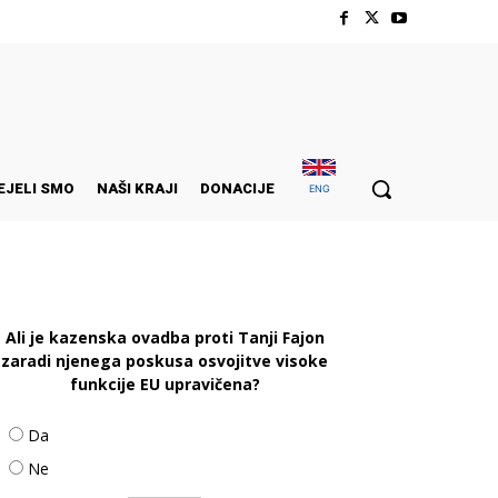
EJELI SMO
NAŠI KRAJI
DONACIJE
ENG
Ali je kazenska ovadba proti Tanji Fajon
zaradi njenega poskusa osvojitve visoke
funkcije EU upravičena?
Da
Ne