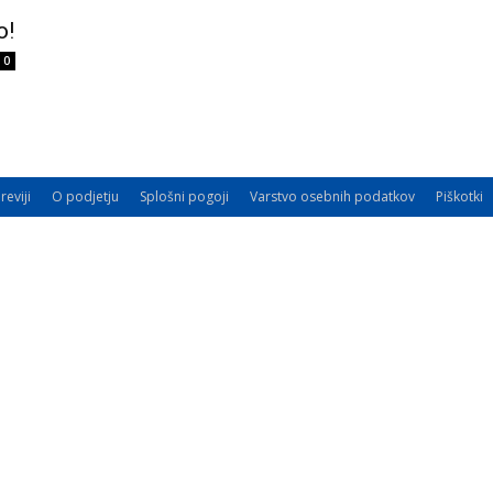
o!
0
reviji
O podjetju
Splošni pogoji
Varstvo osebnih podatkov
Piškotki