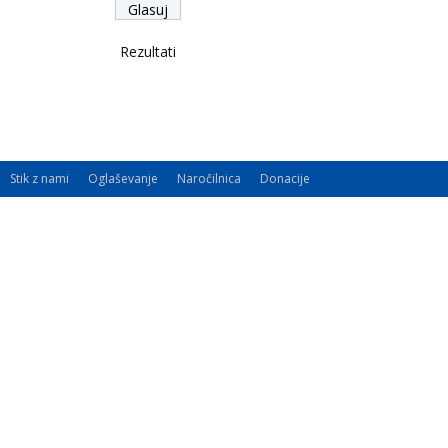
Rezultati
Stik z nami
Oglaševanje
Naročilnica
Donacije