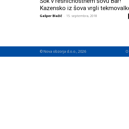
Šok v resničnostnem šovu Bar!
Kazensko iz šova vrgli tekmovalk
Gašper Blažič
-
15. septembra, 2018
© Nova obzorja d.o.o., 2026
O 