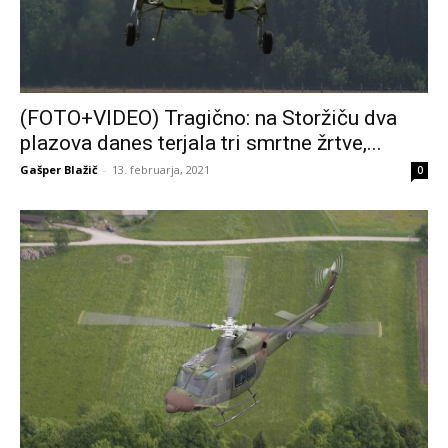
(FOTO+VIDEO) Tragično: na Storžiču dva
plazova danes terjala tri smrtne žrtve,...
Gašper Blažič
-
13. februarja, 2021
0