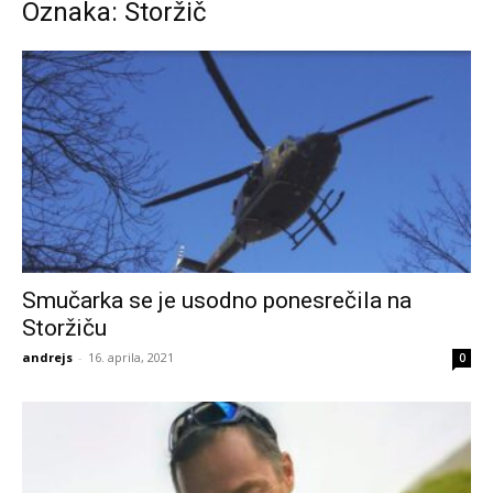
Oznaka: Storžič
Smučarka se je usodno ponesrečila na
Storžiču
andrejs
-
16. aprila, 2021
0