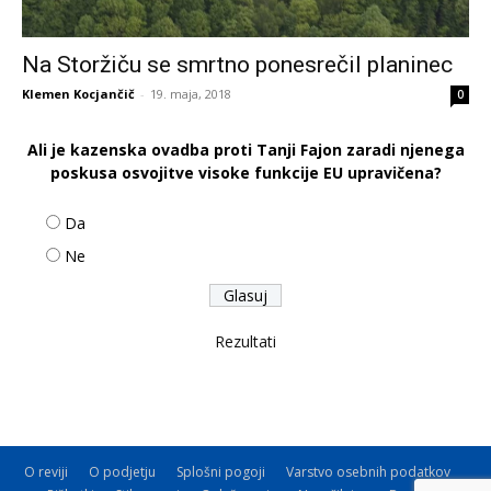
Na Storžiču se smrtno ponesrečil planinec
Klemen Kocjančič
-
19. maja, 2018
0
Ali je kazenska ovadba proti Tanji Fajon zaradi njenega
poskusa osvojitve visoke funkcije EU upravičena?
Da
Ne
Rezultati
O reviji
O podjetju
Splošni pogoji
Varstvo osebnih podatkov