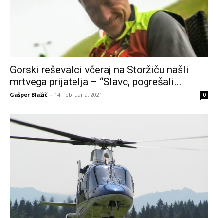
Gorski reševalci včeraj na Storžiču našli
mrtvega prijatelja – “Slavc, pogrešali...
Gašper Blažič
-
14. februarja, 2021
0