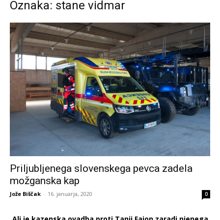
Oznaka: stane vidmar
Priljubljenega slovenskega pevca zadela
možganska kap
Jože Biščak
-
16. januarja, 2020
0
Ali je kazenska ovadba proti Tanji Fajon zaradi njenega