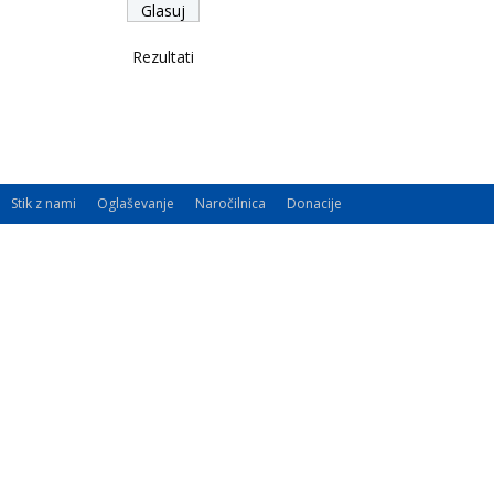
Rezultati
Stik z nami
Oglaševanje
Naročilnica
Donacije