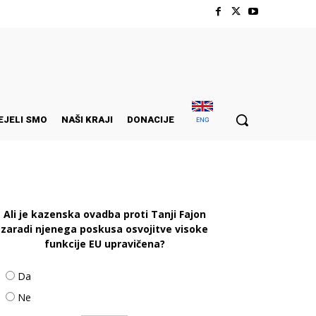
EJELI SMO
NAŠI KRAJI
DONACIJE
ENG
Ali je kazenska ovadba proti Tanji Fajon
zaradi njenega poskusa osvojitve visoke
funkcije EU upravičena?
Da
Ne