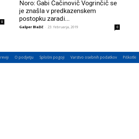
Noro: Gabi Čačinovič Vogrinčič se
je znašla v predkazenskem
postopku zaradi...
0
Gašper Blažič
-
23. februarja, 2019
0
reviji
O podjetju
Splošni pogoji
Varstvo osebnih podatkov
Piškotki