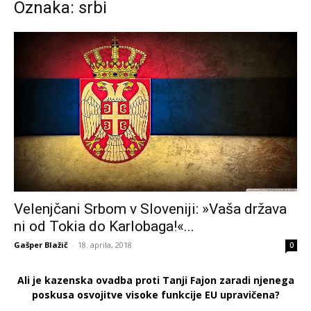
Oznaka: srbi
Velenjčani Srbom v Sloveniji: »Vaša država
ni od Tokia do Karlobaga!«...
Gašper Blažič
-
18. aprila, 2018
0
Ali je kazenska ovadba proti Tanji Fajon zaradi njenega
poskusa osvojitve visoke funkcije EU upravičena?