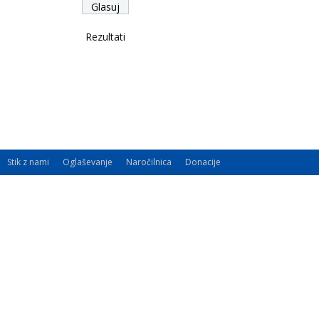
Rezultati
Stik z nami
Oglaševanje
Naročilnica
Donacije