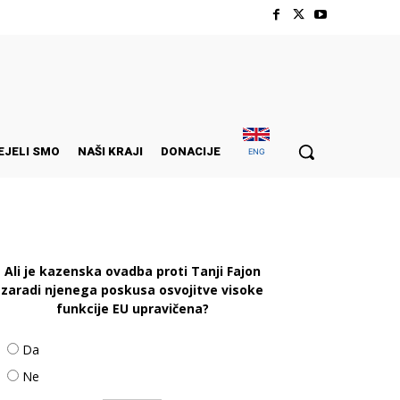
EJELI SMO
NAŠI KRAJI
DONACIJE
ENG
Ali je kazenska ovadba proti Tanji Fajon
zaradi njenega poskusa osvojitve visoke
funkcije EU upravičena?
Da
Ne