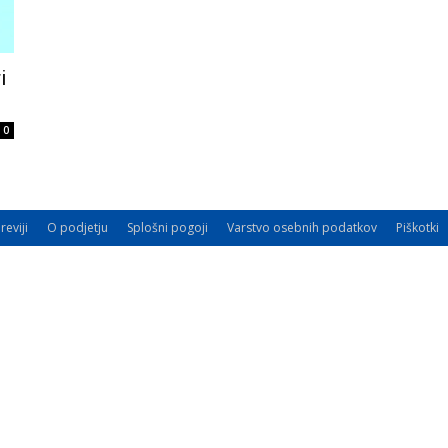
i
0
reviji
O podjetju
Splošni pogoji
Varstvo osebnih podatkov
Piškotki