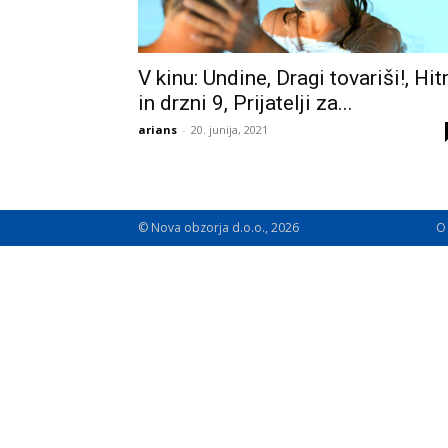
V kinu: Undine, Dragi tovariši!, Hitr
in drzni 9, Prijatelji za...
arians
-
20. junija, 2021
© Nova obzorja d.o.o., 2026
O 