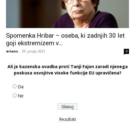
Spomenka Hribar – oseba, ki zadnjih 30 let
goji ekstremizem v...
arians
-
29. junija, 2021
0
Ali je kazenska ovadba proti Tanji Fajon zaradi njenega
poskusa osvojitve visoke funkcije EU upravičena?
Da
Ne
Rezultati