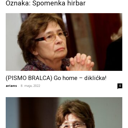
Oznaka: Spomenka hirbar
(PISMO BRALCA) Go home – diklićka!
arians
-
8. maja, 2022
0