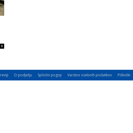
0
reviji
O podjetju
Splošni pogoji
Varstvo osebnih podatkov
Piškotki