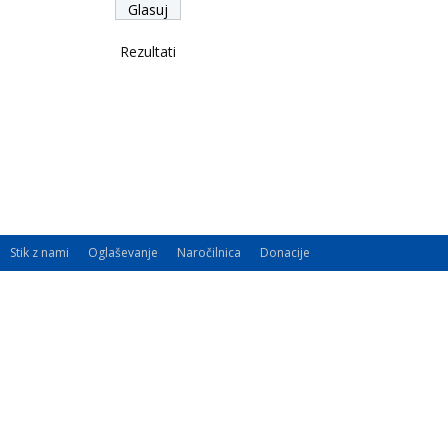
Rezultati
Stik z nami
Oglaševanje
Naročilnica
Donacije