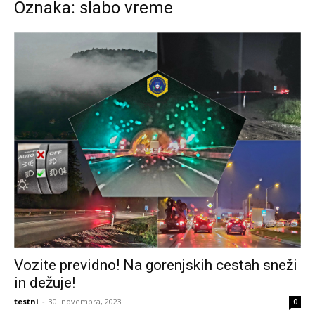
Oznaka: slabo vreme
Vozite previdno! Na gorenjskih cestah sneži
in dežuje!
testni
-
30. novembra, 2023
0