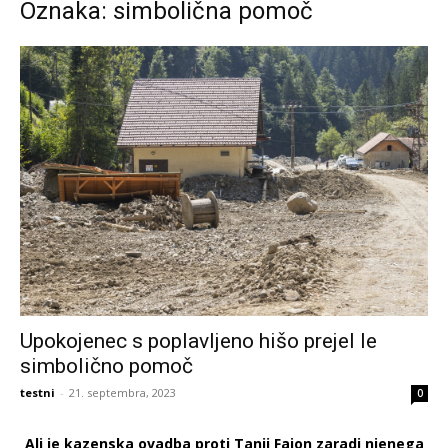
Oznaka: simbolična pomoč
Upokojenec s poplavljeno hišo prejel le
simbolično pomoč
testni
-
21. septembra, 2023
0
Ali je kazenska ovadba proti Tanji Fajon zaradi njenega