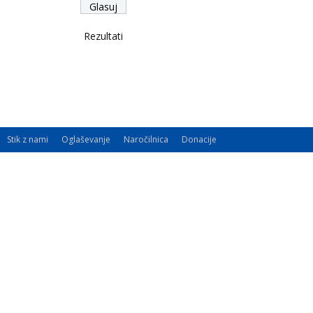
Rezultati
Stik z nami
Oglaševanje
Naročilnica
Donacije