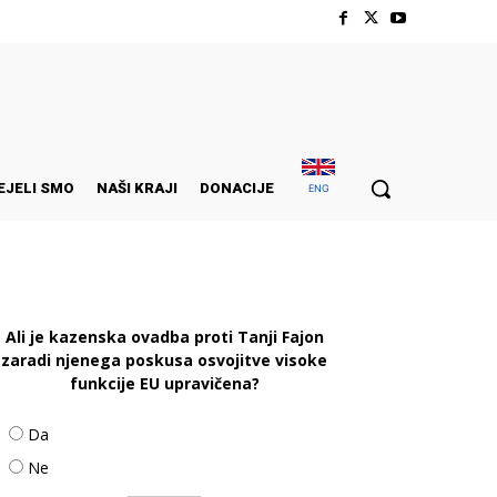
EJELI SMO
NAŠI KRAJI
DONACIJE
ENG
Ali je kazenska ovadba proti Tanji Fajon
zaradi njenega poskusa osvojitve visoke
funkcije EU upravičena?
Da
Ne