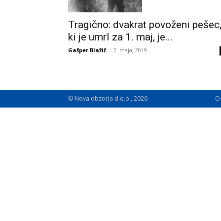
Tragično: dvakrat povoženi pešec
ki je umrl za 1. maj, je...
Gašper Blažič
-
2. maja, 2019
© Nova obzorja d.o.o., 2026
O 