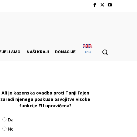
EJELI SMO
NAŠI KRAJI
DONACIJE
ENG
Ali je kazenska ovadba proti Tanji Fajon
zaradi njenega poskusa osvojitve visoke
funkcije EU upravičena?
Da
Ne