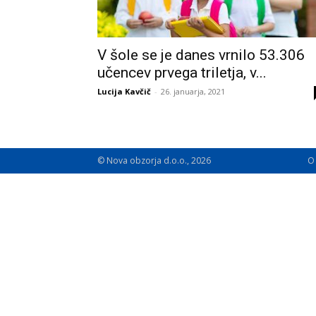
V šole se je danes vrnilo 53.306
učencev prvega triletja, v...
Lucija Kavčič
-
26. januarja, 2021
© Nova obzorja d.o.o., 2026
O 