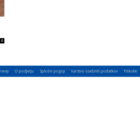
0
reviji
O podjetju
Splošni pogoji
Varstvo osebnih podatkov
Piškotki