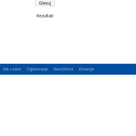
Rezultati
Stik z nami
Oglaševanje
Naročilnica
Donacije