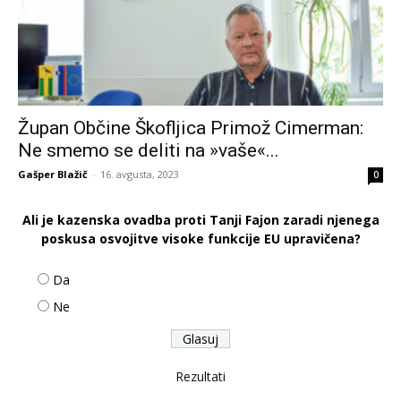
Župan Občine Škofljica Primož Cimerman:
Ne smemo se deliti na »vaše«...
Gašper Blažič
-
16. avgusta, 2023
0
Ali je kazenska ovadba proti Tanji Fajon zaradi njenega
poskusa osvojitve visoke funkcije EU upravičena?
Da
Ne
Rezultati