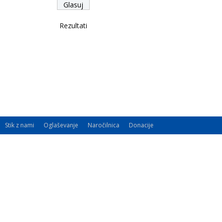
Rezultati
Stik z nami
Oglaševanje
Naročilnica
Donacije