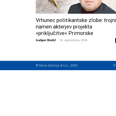
Vrhunec politikantske zlobe: trojn
namen akterjev projekta
»priključitve« Primorske
Gašper Blažič
-
16. septembra, 2024
© Nova obzorja d.o.o., 2026
O 