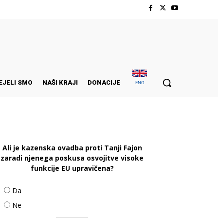
EJELI SMO
NAŠI KRAJI
DONACIJE
ENG
Ali je kazenska ovadba proti Tanji Fajon
zaradi njenega poskusa osvojitve visoke
funkcije EU upravičena?
Da
Ne