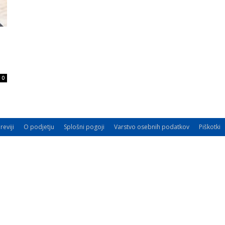
i
0
reviji
O podjetju
Splošni pogoji
Varstvo osebnih podatkov
Piškotki