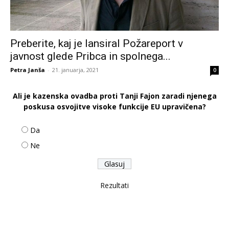
Preberite, kaj je lansiral Požareport v
javnost glede Pribca in spolnega...
Petra Janša
-
21. januarja, 2021
0
Ali je kazenska ovadba proti Tanji Fajon zaradi njenega
poskusa osvojitve visoke funkcije EU upravičena?
Da
Ne
Rezultati