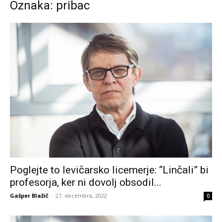
Oznaka: pribac
Poglejte to levičarsko licemerje: “Linčali” bi
profesorja, ker ni dovolj obsodil...
Gašper Blažič
-
27. decembra, 2022
0