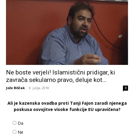
Ne boste verjeli! Islamistični pridigar, ki
zavrača sekularno pravo, deluje kot...
Jože Biščak
-
8. julija, 2018
0
Ali je kazenska ovadba proti Tanji Fajon zaradi njenega
poskusa osvojitve visoke funkcije EU upravičena?
Da
Ne