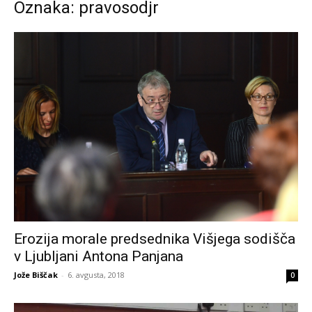
Oznaka: pravosodjr
Erozija morale predsednika Višjega sodišča
v Ljubljani Antona Panjana
Jože Biščak
-
6. avgusta, 2018
0