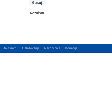
Rezultati
Stik z nami
Oglaševanje
Naročilnica
Donacije