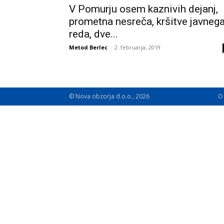
V Pomurju osem kaznivih dejanj,
prometna nesreča, kršitve javneg
reda, dve...
Metod Berlec
-
2. februarja, 2019
© Nova obzorja d.o.o., 2026
O 