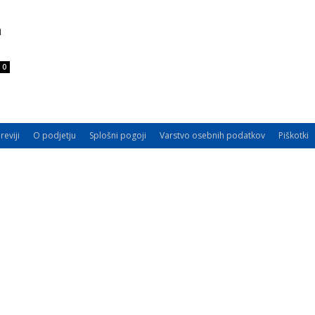
a
0
reviji
O podjetju
Splošni pogoji
Varstvo osebnih podatkov
Piškotki