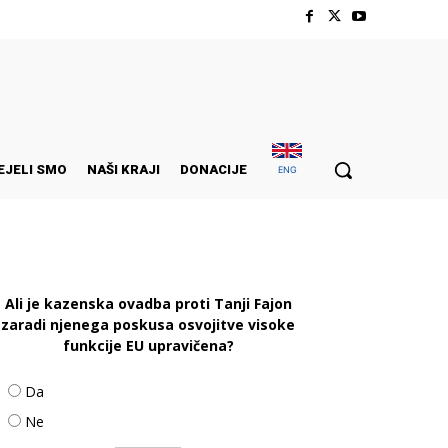
EJELI SMO
NAŠI KRAJI
DONACIJE
ENG
Ali je kazenska ovadba proti Tanji Fajon
zaradi njenega poskusa osvojitve visoke
funkcije EU upravičena?
Da
Ne