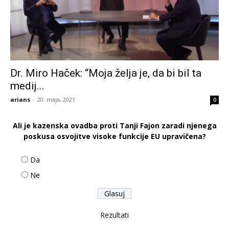
Dr. Miro Haček: “Moja želja je, da bi bil ta
medij...
arians
-
20. maja, 2021
0
Ali je kazenska ovadba proti Tanji Fajon zaradi njenega
poskusa osvojitve visoke funkcije EU upravičena?
Da
Ne
Rezultati