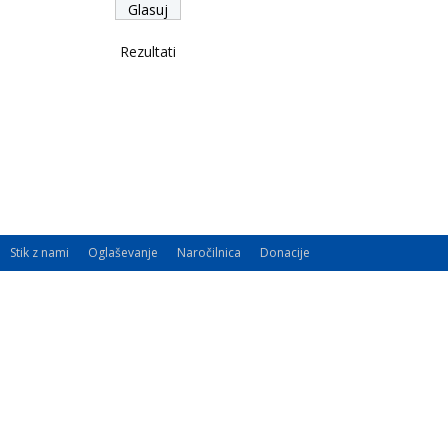
Rezultati
Stik z nami
Oglaševanje
Naročilnica
Donacije