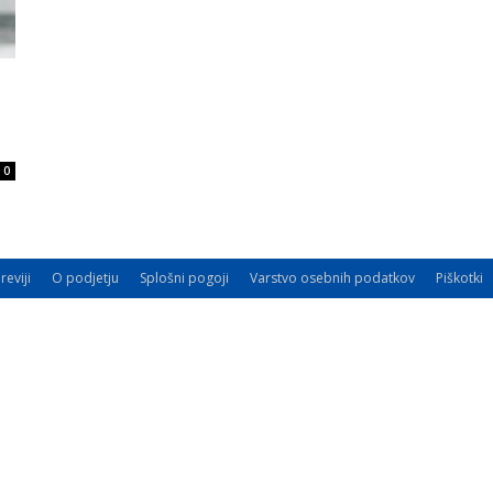
0
reviji
O podjetju
Splošni pogoji
Varstvo osebnih podatkov
Piškotki