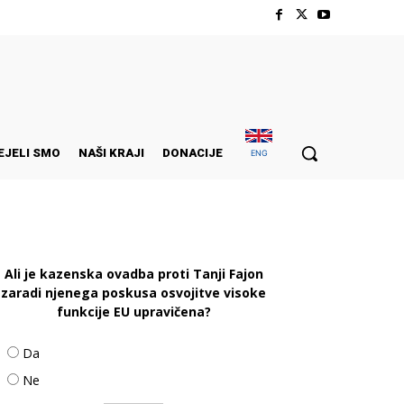
EJELI SMO
NAŠI KRAJI
DONACIJE
ENG
Ali je kazenska ovadba proti Tanji Fajon
zaradi njenega poskusa osvojitve visoke
funkcije EU upravičena?
Da
Ne