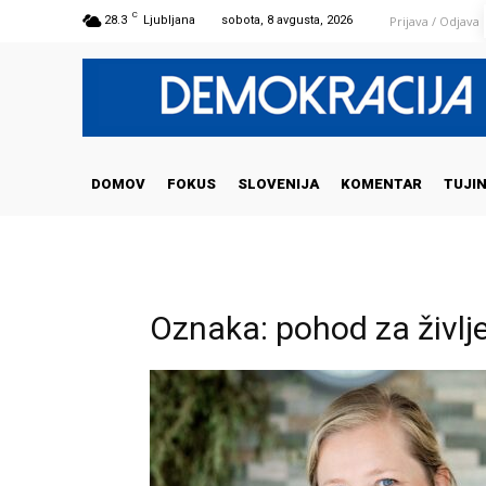
C
Prijava / Odjava
28.3
Ljubljana
sobota, 8 avgusta, 2026
DOMOV
FOKUS
SLOVENIJA
KOMENTAR
TUJI
Oznaka: pohod za življ