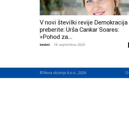
V novi številki revije Demokracija
preberite: Urša Cankar Soares:
»Pohod za...
testni
-
14. septembra, 2024
© Nova obzorja d.o.o., 2026
O 