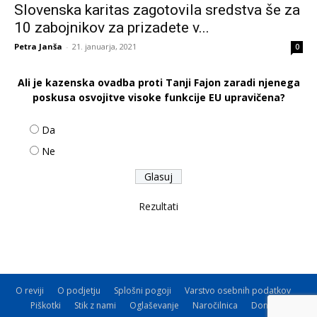
Slovenska karitas zagotovila sredstva še za
10 zabojnikov za prizadete v...
Petra Janša
-
21. januarja, 2021
0
Ali je kazenska ovadba proti Tanji Fajon zaradi njenega
poskusa osvojitve visoke funkcije EU upravičena?
Da
Ne
Rezultati
O reviji
O podjetju
Splošni pogoji
Varstvo osebnih podatkov
Piškotki
Stik z nami
Oglaševanje
Naročilnica
Donacije