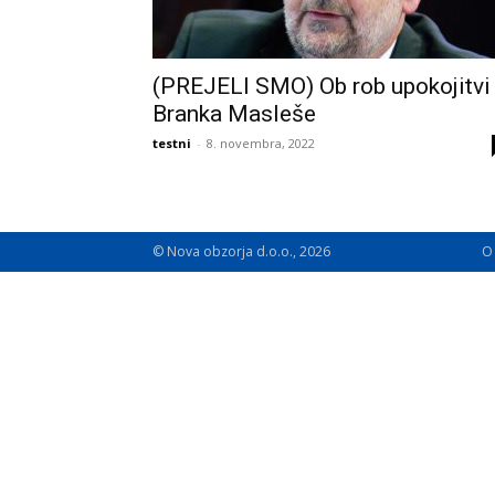
(PREJELI SMO) Ob rob upokojitvi
Branka Masleše
testni
-
8. novembra, 2022
© Nova obzorja d.o.o., 2026
O 