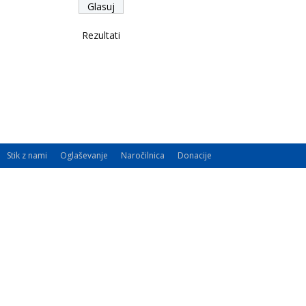
Rezultati
Stik z nami
Oglaševanje
Naročilnica
Donacije