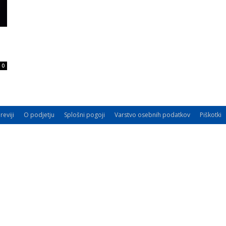
0
reviji
O podjetju
Splošni pogoji
Varstvo osebnih podatkov
Piškotki