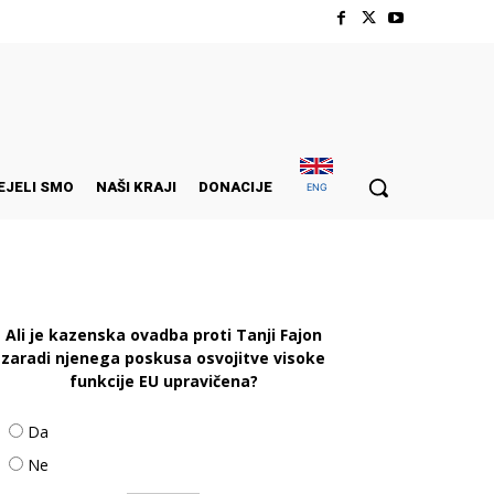
EJELI SMO
NAŠI KRAJI
DONACIJE
ENG
Ali je kazenska ovadba proti Tanji Fajon
zaradi njenega poskusa osvojitve visoke
funkcije EU upravičena?
Da
Ne