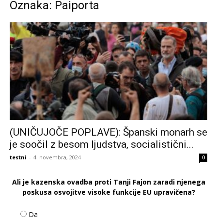
Oznaka: Paiporta
(UNIČUJOČE POPLAVE): Španski monarh se
je soočil z besom ljudstva, socialistični...
testni
-
4. novembra, 2024
0
Ali je kazenska ovadba proti Tanji Fajon zaradi njenega
poskusa osvojitve visoke funkcije EU upravičena?
Da