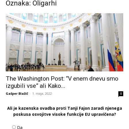
Oznaka: Oligarhi
The Washington Post: “V enem dnevu smo
izgubili vse” ali Kako...
Gašper Blažič
-
1. maja, 2022
0
Ali je kazenska ovadba proti Tanji Fajon zaradi njenega
poskusa osvojitve visoke funkcije EU upravičena?
Da