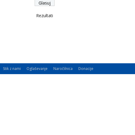
Rezultati
Stik z nami
Oglaševanje
Naročilnica
Donacije