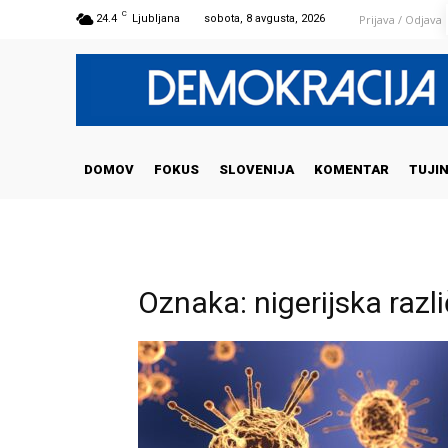
C
Prijava / Odjava
24.4
Ljubljana
sobota, 8 avgusta, 2026
DOMOV
FOKUS
SLOVENIJA
KOMENTAR
TUJI
Oznaka: nigerijska razl