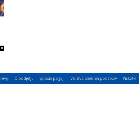
0
reviji
O podjetju
Splošni pogoji
Varstvo osebnih podatkov
Piškotki