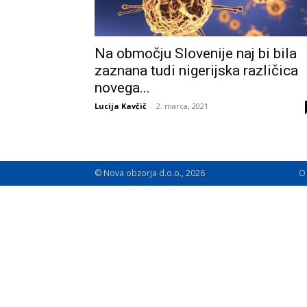
Na območju Slovenije naj bi bila
zaznana tudi nigerijska različica
novega...
Lucija Kavčič
-
2. marca, 2021
© Nova obzorja d.o.o., 2026
O 