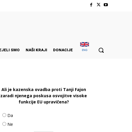
EJELI SMO
NAŠI KRAJI
DONACIJE
ENG
Ali je kazenska ovadba proti Tanji Fajon
zaradi njenega poskusa osvojitve visoke
funkcije EU upravičena?
Da
Ne