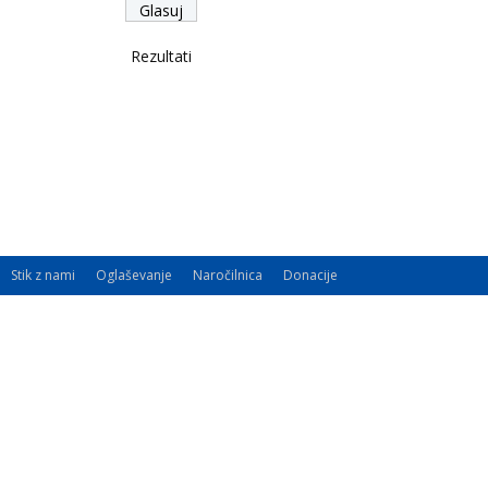
Rezultati
Stik z nami
Oglaševanje
Naročilnica
Donacije