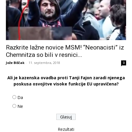
Razkrite lažne novice MSM! “Neonacisti” iz
Chemnitza so bili v resnici...
Jože Biščak
-
11. septembra, 2018
0
Ali je kazenska ovadba proti Tanji Fajon zaradi njenega
poskusa osvojitve visoke funkcije EU upravičena?
Da
Ne
Rezultati