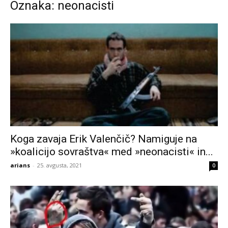
Oznaka: neonacisti
Koga zavaja Erik Valenčič? Namiguje na
»koalicijo sovraštva« med »neonacisti« in...
arians
-
25. avgusta, 2021
0