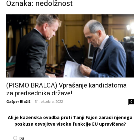
Oznaka: nedolžnost
(PISMO BRALCA) Vprašanje kandidatoma
za predsednika države!
Gašper Blažič
-
31. oktobra, 2022
0
Ali je kazenska ovadba proti Tanji Fajon zaradi njenega
poskusa osvojitve visoke funkcije EU upravičena?
Da