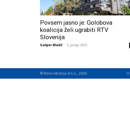
Povsem jasno je: Golobova
koalicija želi ugrabiti RTV
Slovenija
Gašper Blažič
-
5. junija, 2022
© Nova obzorja d.o.o., 2026
O 