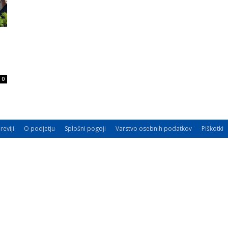
0
reviji
O podjetju
Splošni pogoji
Varstvo osebnih podatkov
Piškotki