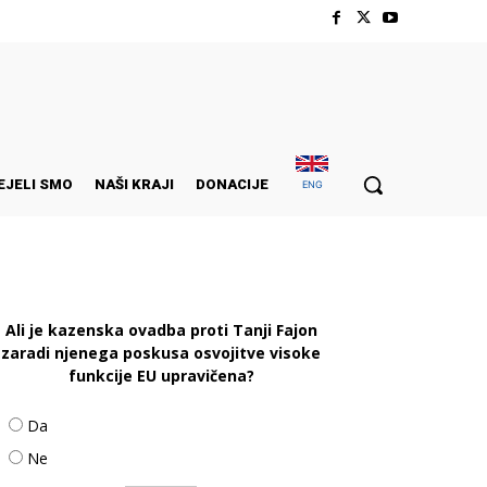
EJELI SMO
NAŠI KRAJI
DONACIJE
ENG
Ali je kazenska ovadba proti Tanji Fajon
zaradi njenega poskusa osvojitve visoke
funkcije EU upravičena?
Da
Ne