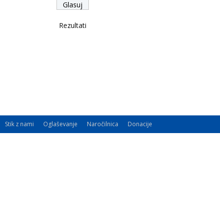
Rezultati
Stik z nami
Oglaševanje
Naročilnica
Donacije