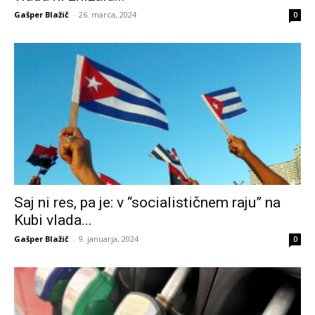
Gašper Blažič
-
26. marca, 2024
0
Saj ni res, pa je: v “socialističnem raju” na
Kubi vlada...
Gašper Blažič
-
9. januarja, 2024
0