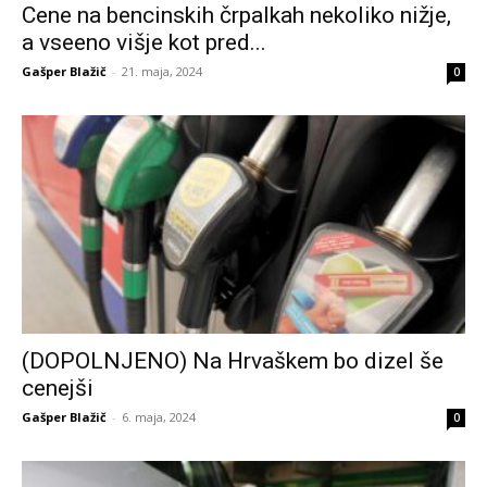
Cene na bencinskih črpalkah nekoliko nižje,
a vseeno višje kot pred...
Gašper Blažič
-
21. maja, 2024
0
(DOPOLNJENO) Na Hrvaškem bo dizel še
cenejši
Gašper Blažič
-
6. maja, 2024
0