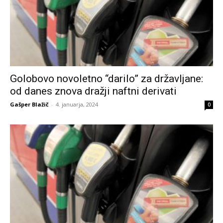
Golobovo novoletno “darilo” za državljane:
od danes znova dražji naftni derivati
Gašper Blažič
-
4. januarja, 2024
0