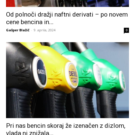
Od polnoči dražji naftni derivati – po novem
cene bencina in...
Gašper Blažič
-
9. aprila, 2024
0
Pri nas bencin skoraj že izenačen z dizlom,
vlada ni znižala...