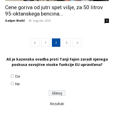
Cene goriva od jutri spet višje, za 50 litrov
95-oktanskega bencina...
Gašper Blažič
-
28. avgusta, 2023
0
1
2
3
Ali je kazenska ovadba proti Tanji Fajon zaradi njenega
poskusa osvojitve visoke funkcije EU upravičena?
Da
Ne
Rezultati